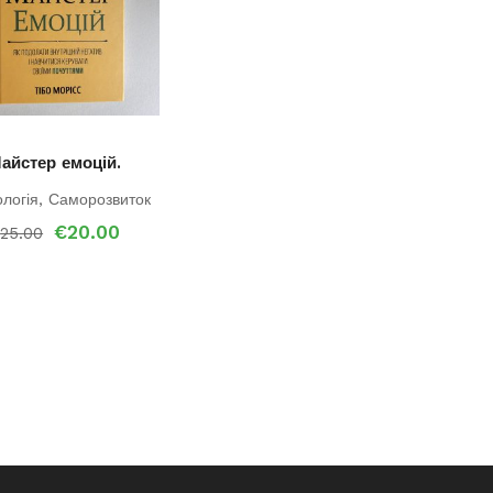
айстер емоцій.
логія
,
Саморозвиток
Оригінальна
Поточна
€
20.00
€
25.00
ціна:
ціна:
€25.00.
€20.00.