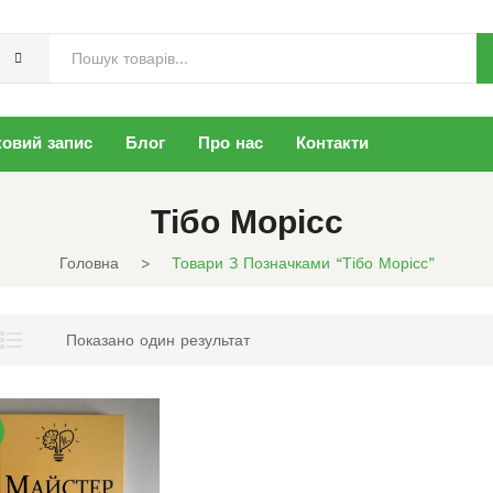
ковий запис
Блог
Про нас
Контакти
Тібо Морісс
Головна
>
Товари З Позначками “Тібо Морісс”
Показано один результат